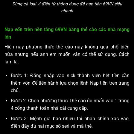
Dùng cá loại ví điện tử thông dụng để nạp tiền 69VN siêu
nhanh
Nạp vốn trên nền tảng 69VN bằng thẻ cào các nhà mạng
lớn
Hiện nay phương thức thẻ cào này không quá phổ biến
nữa nhưng nếu anh em muốn vẫn có thể sử dụng. Cách
làm là:
Bước 1: Đăng nhập vào nick thành viên hết tiền cần
thêm vốn để tiến hành lựa chọn lệnh Nạp tiền trên trang
chủ.
Bước 2: Chọn phương thức Thẻ cào rồi nhấn vào 1 trong
4 cổng thanh toán nhà cái cung cấp.
Bước 3: Mệnh giá bao nhiêu thì nhập chính xác vào,
điền đầy đủ hai mục số seri và mã thẻ.