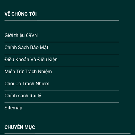
VỀ CHÚNG TÔI
Giới thiệu 69VN
Chính Sách Bảo Mật
Điều Khoản Và Điều Kiện
Miễn Trừ Trách Nhiệm
Chơi Có Trách Nhiệm
Chính sách đại lý
Sitemap
CHUYÊN MỤC