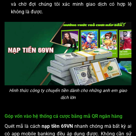
và chờ đợi chúng tôi xác minh giao dịch có hợp lệ
không là được.
Hình thức công ty chuyển tiền dành cho những anh em giao
dịch lớn
Góp vốn vào hệ thống cá cược bằng mã QR ngân hàng
Quét mã là cách
nạp tiền 69VN
nhanh chóng mà bất kỳ ai
có app mobile banking đều áp dụng được. Không cần sử