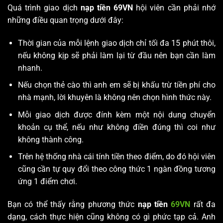
Quá trình giao dịch
nạp tiền 69VN
hội viên cần phải nhớ
những điều quan trọng dưới đây:
Thời gian của mỗi lệnh giao dịch chỉ tối đa 15 phút thôi,
nếu không kịp sẽ phải làm lại từ đầu nên bạn cần làm
nhanh.
Nếu chọn thẻ cào thì anh em sẽ bị khấu trừ tiền phí cho
nhà mạnh, lời khuyên là không nên chọn hình thức này.
Mỗi giao dịch được đính kèm một nội dung chuyển
khoản cụ thể, nếu như không điền đúng thì coi như
không thành công.
Trên hệ thống nhà cái tính tiền theo điểm, do đó hội viên
cũng cần tự quy đổi theo công thức 1 ngàn đồng tương
ứng 1 điểm chơi.
Bạn có thể thấy rằng phương thức
nạp tiền
69VN
rất đa
dạng, cách thực hiện cũng không có gì phức tạp cả. Anh